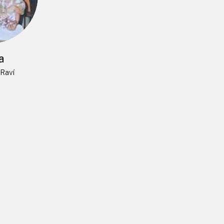
a
Raví