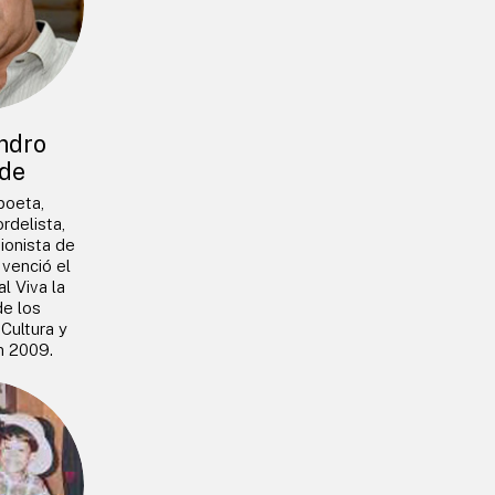
ndro
de
 poeta,
rdelista,
ionista de
venció el
l Viva la
de los
 Cultura y
n 2009.