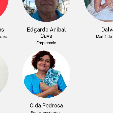
as
Edgardo Anibal
Dalv
Cava
opes.
Mamá de 
Empresario
a
Cida Pedrosa
Poeta, escritora e