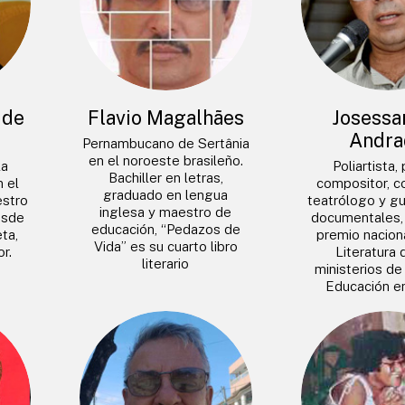
 de
Flavio Magalhães
Josessa
Andra
Pernambucano de Sertânia
en el noroeste brasileño.
la
Poliartista,
Bachiller en letras,
n el
compositor, co
graduado en lengua
estro
teatrólogo y gu
inglesa y maestro de
esde
documentales, 
educación, “Pedazos de
ta,
premio naciona
Vida” es su cuarto libro
r.
Literatura 
literario
ministerios de
Educación e