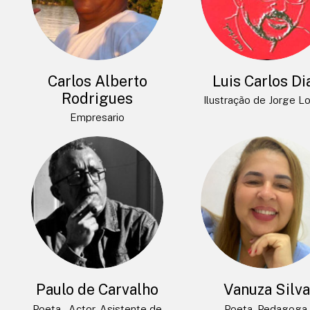
Carlos Alberto
Luis Carlos Di
Rodrigues
Ilustração de Jorge L
Empresario
Paulo de Carvalho
Vanuza Silv
Poeta – Actor- Asistente de
Poeta, Pedagoga,