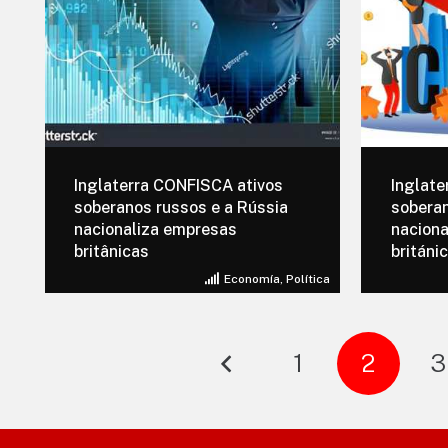
Inglaterra CONFISCA ativos
Inglate
soberanos russos e a Rússia
soberan
nacionaliza empresas
naciona
britânicas
británi
Economía
,
Política
1
2
3