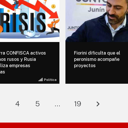
rra CONFISCA activos
Fiorini dificulta que el
os rusos y Rusia
peronismo acompañe
liza empresas
proyectos
cas
Política
4
5
…
19