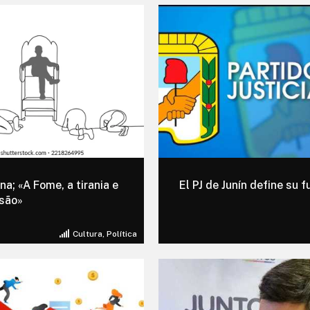
na; «A Fome, a tirania e
El PJ de Junín define su f
são»
Cultura
,
Política