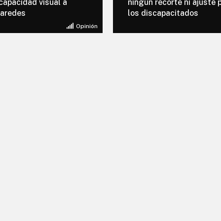
capacidad visual a
ningún recorte ni ajuste 
paredes
los discapacitados
Opinión