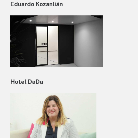
Eduardo Kozanlián
Hotel DaDa