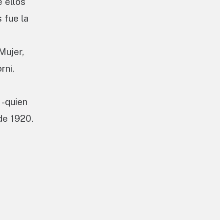
 ellos
 fue la
Mujer,
rni,
 -quien
de 1920.