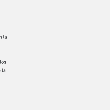
n la
 los
 la