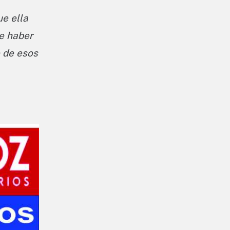
ue ella
de haber
o de esos