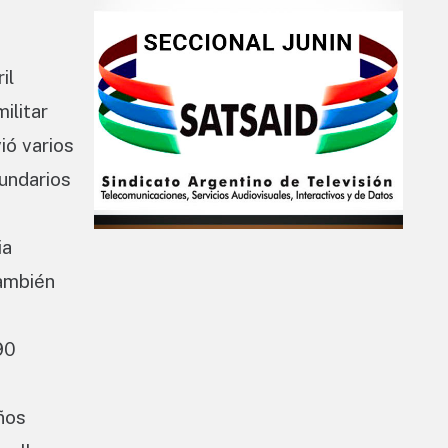
il
ilitar
ió varios
cundarios
ia
También
90
ños