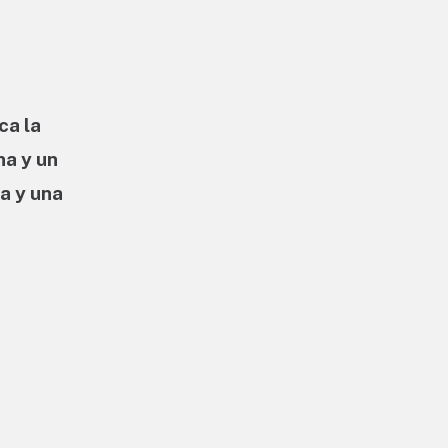
ca la
na y un
a y una