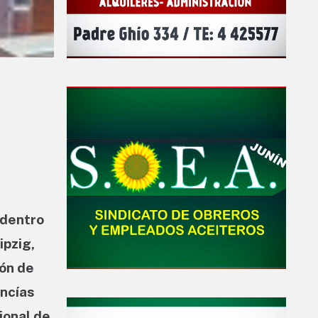
 dentro
ipzig,
ión de
ancías
ional de