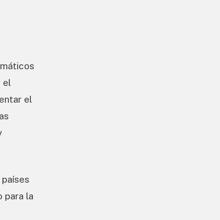
omáticos
 el
entar el
las
y
 países
 para la