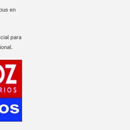
xbus en
cial para
onal.