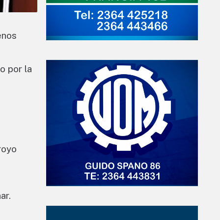
enos
o por la
royo
ar.