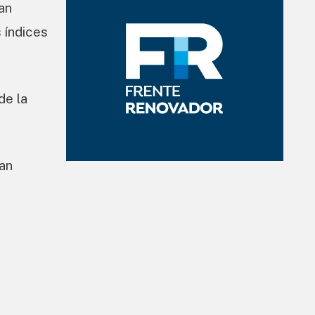
yan
s índices
de la
gan