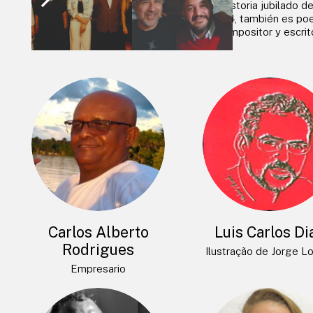
Teoria da Literatura pela
de historia jubilado d
UNESP – Universidade
2014, también es poe
Estadual de São Paulo.
compositor y escrito
Carlos Alberto
Luis Carlos Di
Rodrigues
Ilustração de Jorge L
Empresario