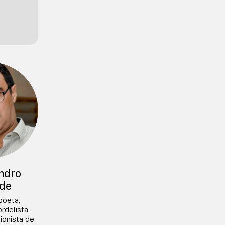
ndro
de
 poeta,
rdelista,
ionista de