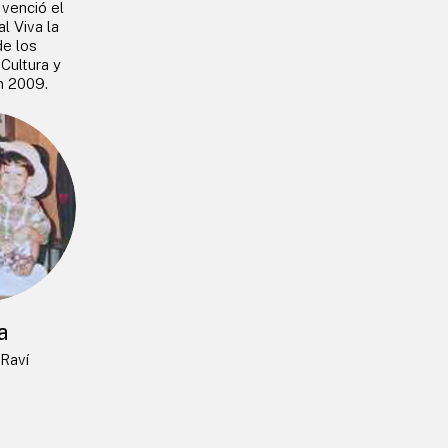
venció el
l Viva la
de los
 Cultura y
n 2009.
a
Raví