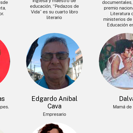
inglesa y maestro de
esde
documentales, 
educación, “Pedazos de
ta,
premio naciona
Vida” es su cuarto libro
r.
Literatura 
literario
ministerios de
Educación e
as
Edgardo Anibal
Dalv
Cava
opes.
Mamá de 
Empresario