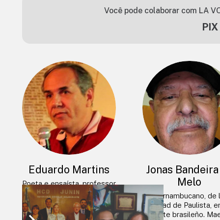
Você pode colaborar com LA VO
PIX
Eduardo Martins
Jonas Bandeira
Melo
Poeta e ensaísta, professor
de literatura da UFRO –
Pernambucano, de 
Universidade Federal de
ciudad de Paulista, e
Rondônia. Mestre em
noreste brasileño. Ma