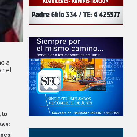
no a
on el
 lo
ssa:
ones