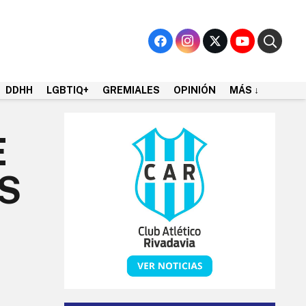
DDHH
LGBTIQ+
GREMIALES
OPINIÓN
MÁS ↓
E
US