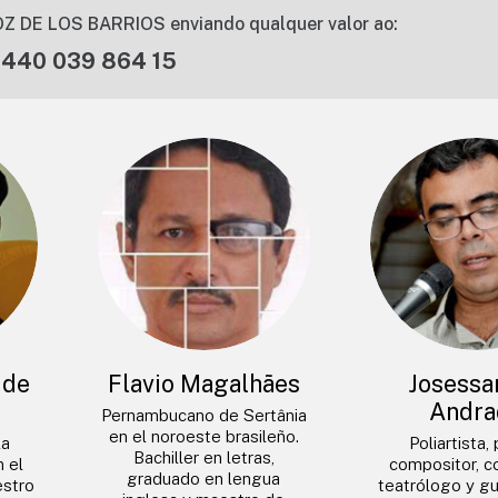
Z DE LOS BARRIOS enviando qualquer valor ao:
 440 039 864 15
 de
Flavio Magalhães
Josessa
Andra
Pernambucano de Sertânia
en el noroeste brasileño.
la
Poliartista,
Bachiller en letras,
n el
compositor, co
graduado en lengua
estro
teatrólogo y gu