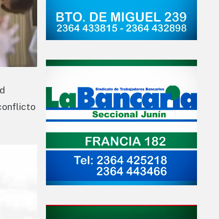
ad
conflicto