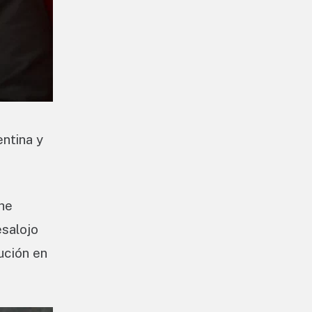
entina y
che
esalojo
ución en