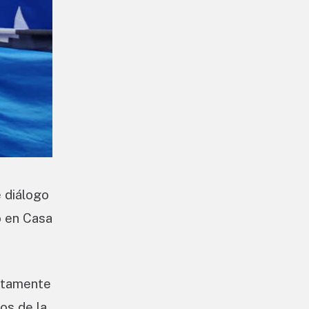
 diálogo
o en Casa
ustamente
os de la