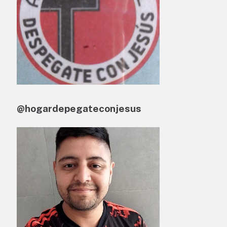
@hogardepegateconjesus