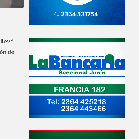
 llevó
ión de