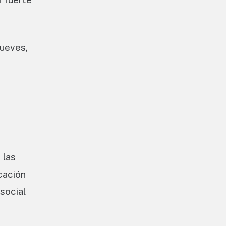
jueves,
 las
cación
social