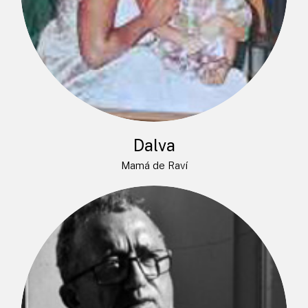
Dalva
Mamá de Raví