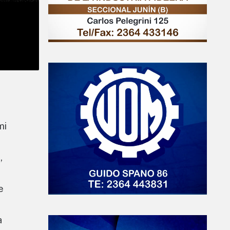
mi
,
e
a