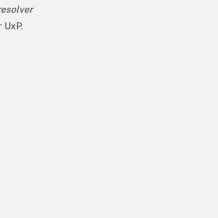
resolver
r UxP.