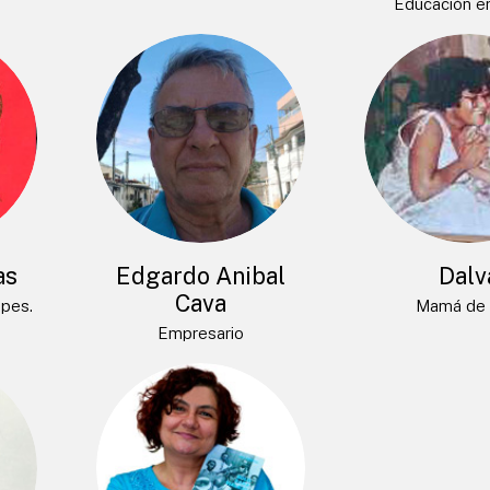
Educación e
as
Edgardo Anibal
Dalv
Cava
opes.
Mamá de 
Empresario