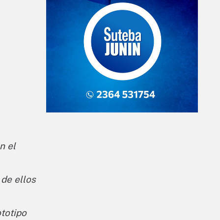
n el
 de ellos
ototipo