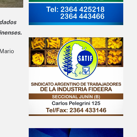
idados
inenses.
 Mario