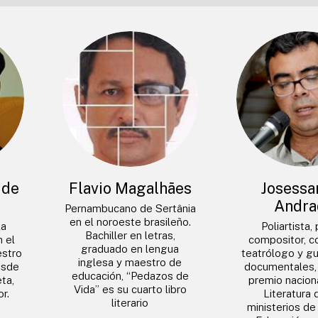
 de
Flavio Magalhães
Josessa
Andra
Pernambucano de Sertânia
en el noroeste brasileño.
la
Poliartista,
Bachiller en letras,
n el
compositor, co
graduado en lengua
estro
teatrólogo y gu
inglesa y maestro de
esde
documentales, 
educación, “Pedazos de
ta,
premio naciona
Vida” es su cuarto libro
r.
Literatura 
literario
ministerios de