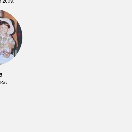
n 2009.
a
Raví