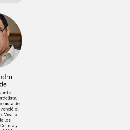
ndro
de
 poeta,
rdelista,
ionista de
venció el
l Viva la
de los
 Cultura y