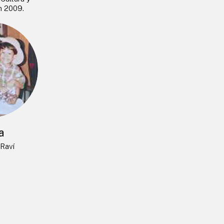
n 2009.
a
Raví