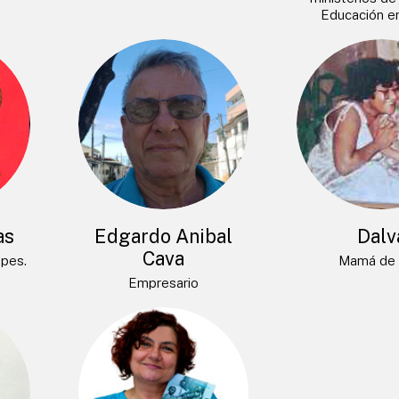
Educación e
as
Edgardo Anibal
Dalv
Cava
opes.
Mamá de 
Empresario