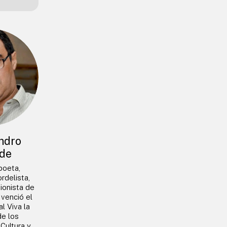
ndro
de
 poeta,
rdelista,
ionista de
venció el
l Viva la
de los
 Cultura y