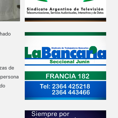
chado
ezas de
 persona
odo