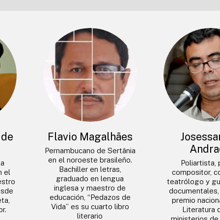
 de
Flavio Magalhães
Josessa
Andra
Pernambucano de Sertânia
en el noroeste brasileño.
la
Poliartista,
Bachiller en letras,
n el
compositor, co
graduado en lengua
estro
teatrólogo y gu
inglesa y maestro de
esde
documentales, 
educación, “Pedazos de
ta,
premio naciona
Vida” es su cuarto libro
r.
Literatura 
literario
ministerios de