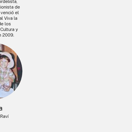
rdelista,
ionista de
venció el
l Viva la
de los
 Cultura y
n 2009.
a
Raví