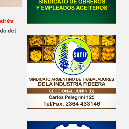
ndrés
do del