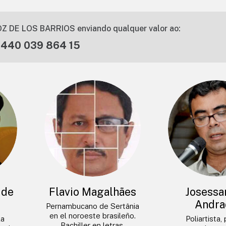
Z DE LOS BARRIOS enviando qualquer valor ao:
 440 039 864 15
 de
Flavio Magalhães
Josessa
Andra
Pernambucano de Sertânia
en el noroeste brasileño.
la
Poliartista,
Bachiller en letras,