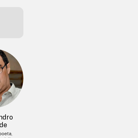
ndro
de
 poeta,