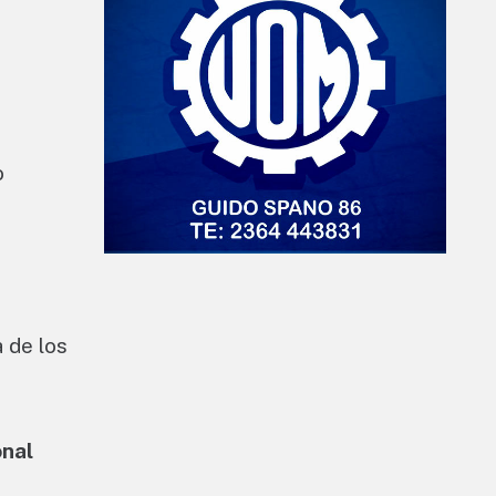
o
 de los
onal