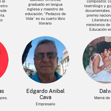
n el
compositor, co
graduado en lengua
estro
teatrólogo y gu
inglesa y maestro de
esde
documentales, 
educación, “Pedazos de
ta,
premio naciona
Vida” es su cuarto libro
r.
Literatura 
literario
ministerios de
Educación e
as
Edgardo Anibal
Dalv
Cava
opes.
Mamá de 
Empresario