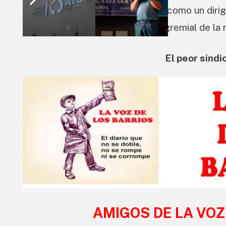
Regional Junín
, consolidándose como un dirige
como en la representación intergremial de la 
El peor sindi
AMIGOS DE LA VOZ