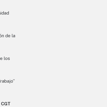
nidad
ón de la
de los
Trabajo”
CGT