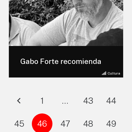
Gabo Forte recomienda
Cultura
1
…
43
44
45
46
47
48
49