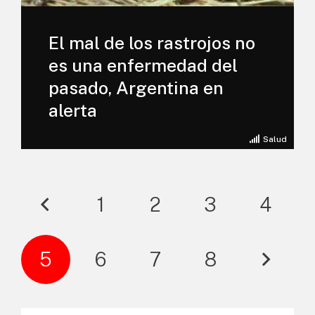
El mal de los rastrojos no
es una enfermedad del
pasado, Argentina en
alerta
Salud
1
2
3
4
5
6
7
8