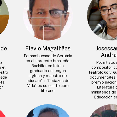
 de
Flavio Magalhães
Josessa
Andra
Pernambucano de Sertânia
en el noroeste brasileño.
la
Poliartista,
Bachiller en letras,
n el
compositor, co
graduado en lengua
estro
teatrólogo y gu
inglesa y maestro de
esde
documentales, 
educación, “Pedazos de
ta,
premio naciona
Vida” es su cuarto libro
r.
Literatura 
literario
ministerios de
Educación e