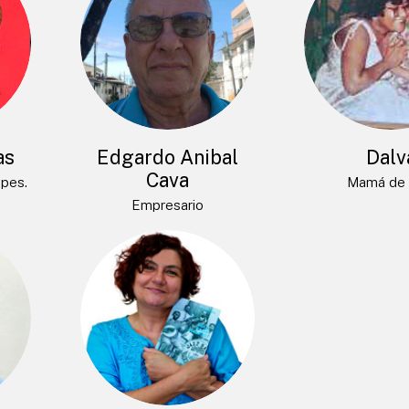
as
Edgardo Anibal
Dalv
Cava
opes.
Mamá de 
Empresario