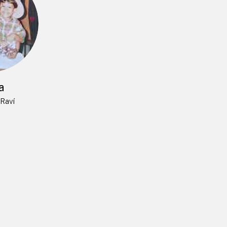
a
Raví