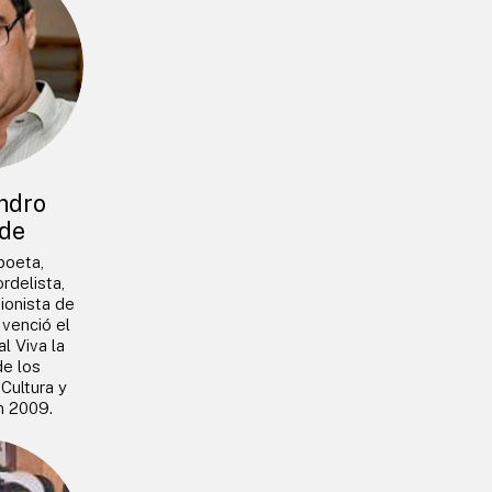
ndro
de
 poeta,
rdelista,
ionista de
venció el
l Viva la
de los
 Cultura y
n 2009.