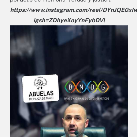
https://www.instagram.com/reel/DYnJQE0xIw
igsh=ZDhyeXoyYnFybDVl