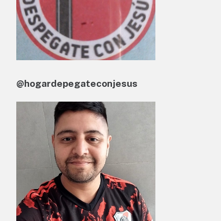
@hogardepegateconjesus