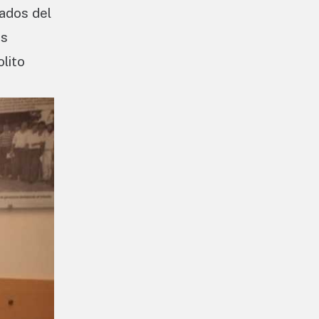
ados del
as
olito