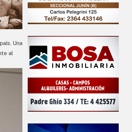
país. Una
nte al