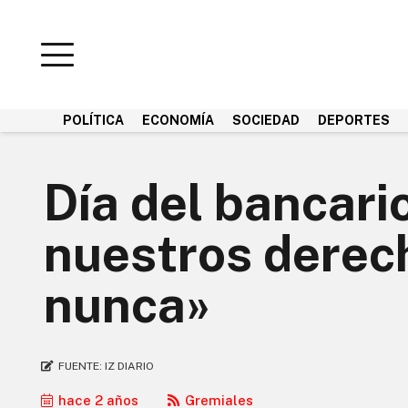
POLÍTICA
ECONOMÍA
SOCIEDAD
DEPORTES
Día del bancar
nuestros derec
nunca»
FUENTE:
IZ DIARIO
hace 2 años
Gremiales