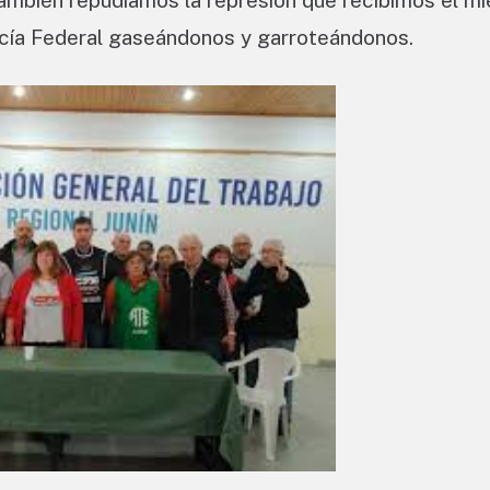
También repudiamos la represión que recibimos el mi
icía Federal gaseándonos y garroteándonos.