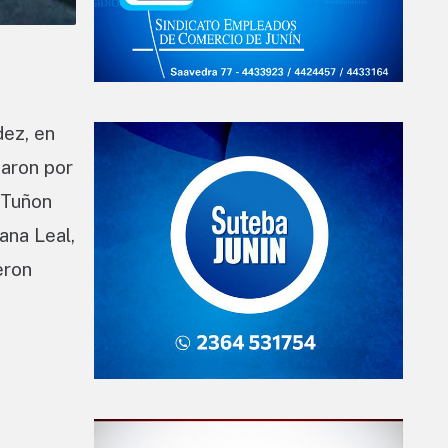
dez, en
paron por
 Tuñon
ana Leal,
eron