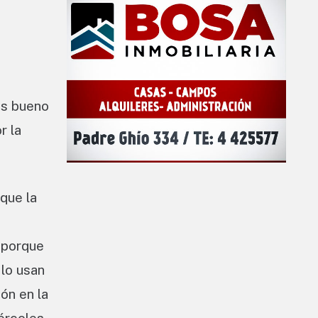
es bueno
r la
que la
o porque
 lo usan
ón en la