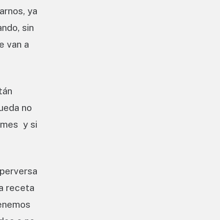
arnos, ya
ando, sin
e van a
tán
rueda no
 mes y si
 perversa
a receta
tenemos