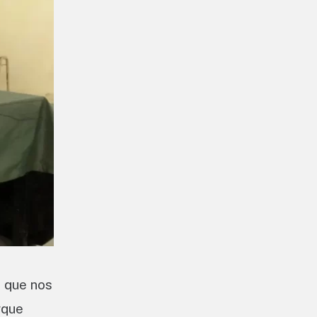
 que nos
rque