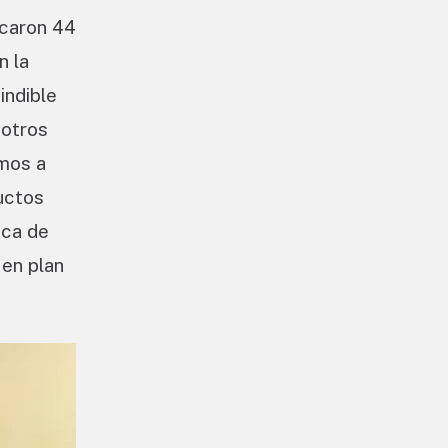
acaron 44
n la
indible
sotros
imos a
uctos
ica de
 en plan