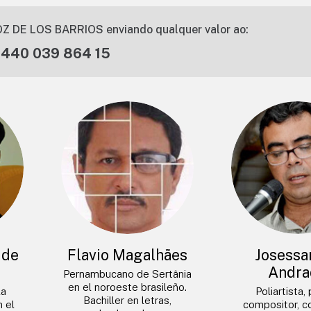
Z DE LOS BARRIOS enviando qualquer valor ao:
 440 039 864 15
 de
Flavio Magalhães
Josessa
Andra
Pernambucano de Sertânia
en el noroeste brasileño.
la
Poliartista,
Bachiller en letras,
n el
compositor, co