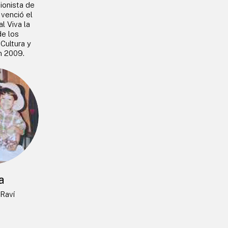
ionista de
venció el
l Viva la
de los
 Cultura y
n 2009.
a
Raví