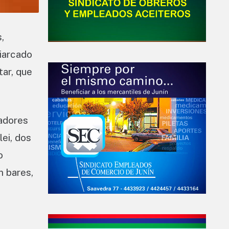
,
iarcado
ar, que
eadores
ei, dos
o
m bares,