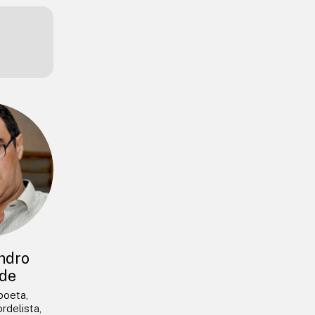
ndro
de
 poeta,
rdelista,