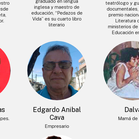
graduado en lengua
estro
teatrólogo y gu
inglesa y maestro de
esde
documentales, 
educación, “Pedazos de
ta,
premio naciona
Vida” es su cuarto libro
r.
Literatura 
literario
ministerios de
Educación e
as
Edgardo Anibal
Dalv
Cava
opes.
Mamá de 
Empresario