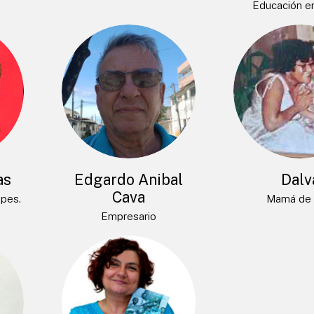
Educación e
as
Edgardo Anibal
Dalv
Cava
opes.
Mamá de 
Empresario