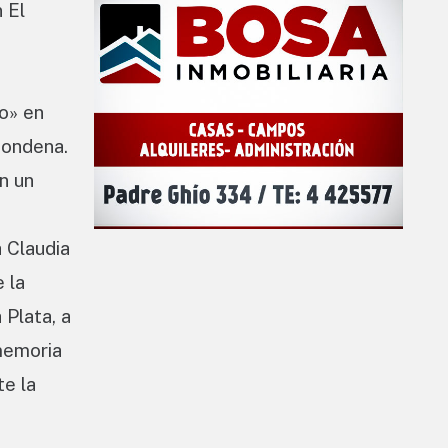
 El
do» en
condena.
n un
a Claudia
 la
 Plata, a
 memoria
te la