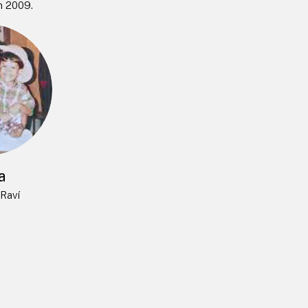
n 2009.
a
Raví