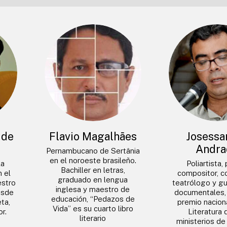
 de
Flavio Magalhães
Josessa
Andra
Pernambucano de Sertânia
en el noroeste brasileño.
la
Poliartista,
Bachiller en letras,
n el
compositor, co
graduado en lengua
estro
teatrólogo y gu
inglesa y maestro de
esde
documentales, 
educación, “Pedazos de
ta,
premio naciona
Vida” es su cuarto libro
r.
Literatura 
literario
ministerios de