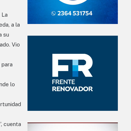
 La
da, a la
a su
ado. Vio
e para
nde lo
ortunidad
”, cuenta