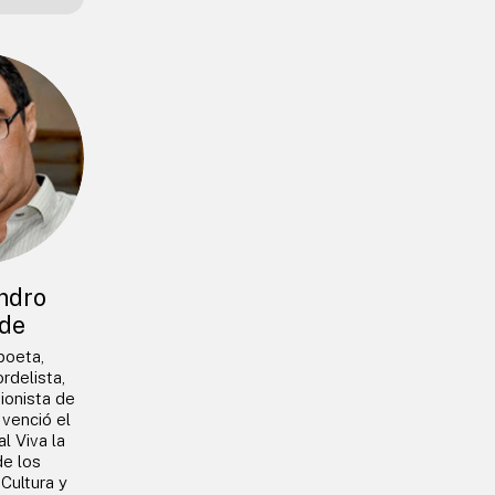
ndro
de
 poeta,
rdelista,
ionista de
venció el
l Viva la
de los
 Cultura y