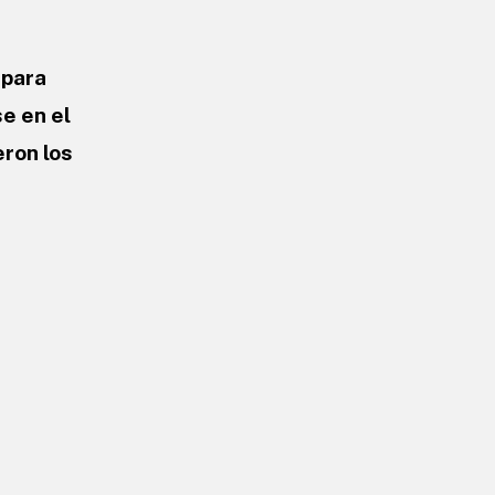
 para
e en el
eron los