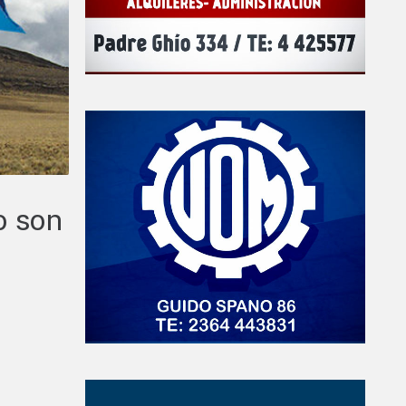
o son
a