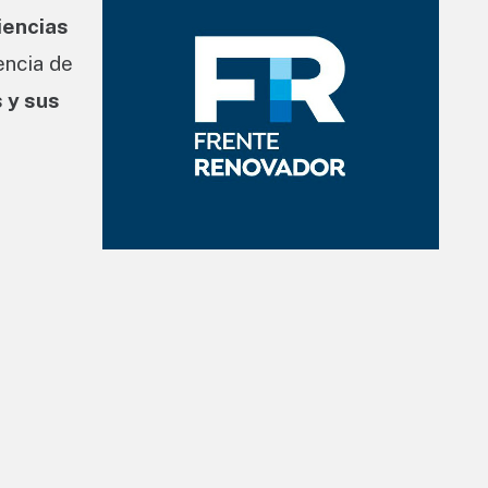
iencias
encia de
 y sus