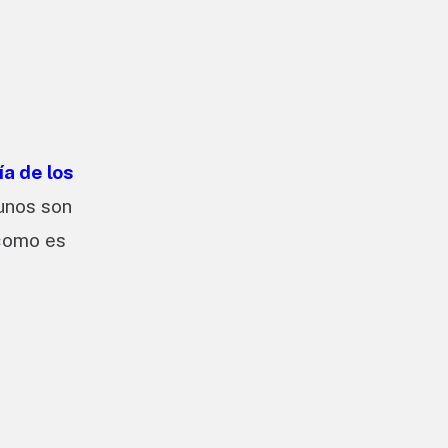
a de los
gunos son
como es