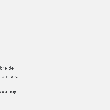
mbre de
adémicos.
 que hoy