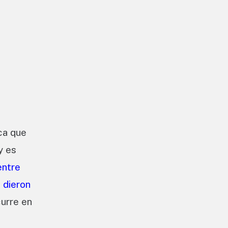
ca que
y es
entre
 dieron
urre en