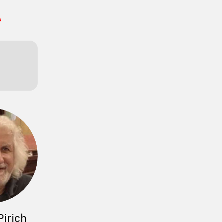
A
Pirich