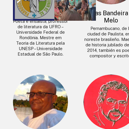
Eduardo Martins
Jonas Bandeira
Melo
Poeta e ensaísta, professor
de literatura da UFRO –
Pernambucano, de 
Universidade Federal de
ciudad de Paulista, e
Rondônia. Mestre em
noreste brasileño. Ma
Teoria da Literatura pela
de historia jubilado d
UNESP – Universidade
2014, también es poe
Estadual de São Paulo.
compositor y escrito