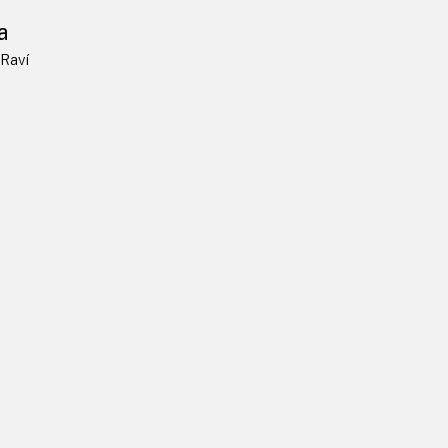
a
Raví