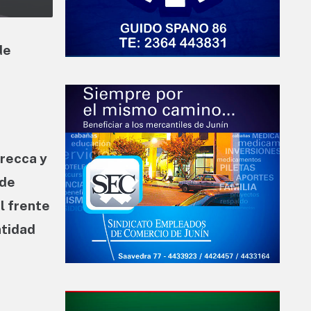
de
trecca y
 de
l frente
ntidad