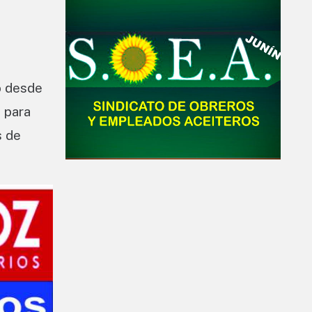
o desde
, para
s de