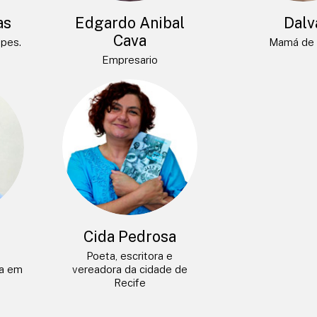
as
Edgardo Anibal
Dalv
Cava
opes.
Mamá de 
Empresario
a
Cida Pedrosa
Poeta, escritora e
da em
vereadora da cidade de
Recife