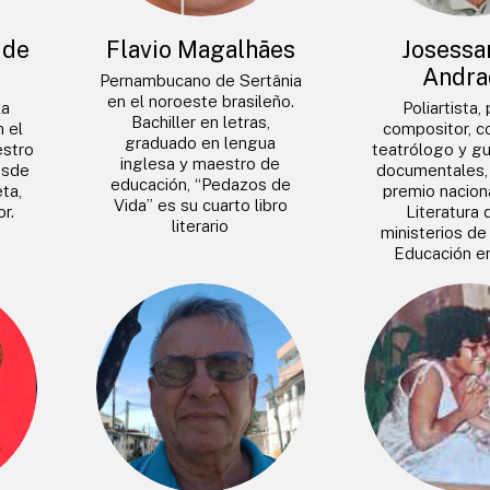
 de
Flavio Magalhães
Josessa
Andra
Pernambucano de Sertânia
en el noroeste brasileño.
la
Poliartista,
Bachiller en letras,
n el
compositor, co
graduado en lengua
estro
teatrólogo y gu
inglesa y maestro de
esde
documentales, 
educación, “Pedazos de
ta,
premio naciona
Vida” es su cuarto libro
r.
Literatura 
literario
ministerios de
Educación e