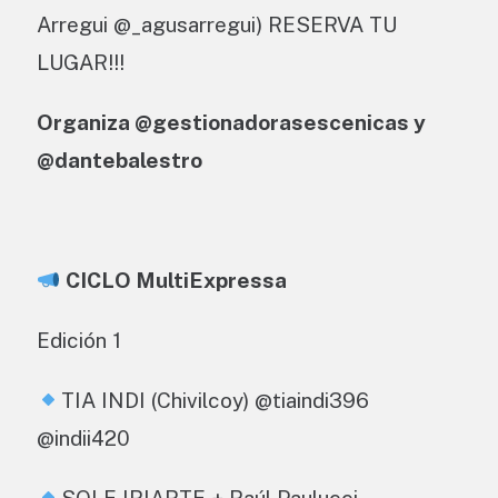
Arregui @_agusarregui) RESERVA TU
LUGAR!!!
Organiza @gestionadorasescenicas y
@dantebalestro
CICLO MultiExpressa
Edición 1
TIA INDI (Chivilcoy) @tiaindi396
@indii420