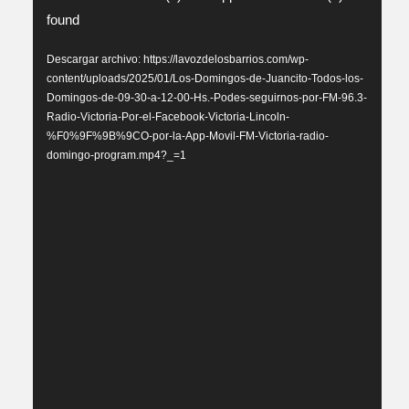
found
de
vídeo
Descargar archivo: https://lavozdelosbarrios.com/wp-
content/uploads/2025/01/Los-Domingos-de-Juancito-Todos-los-
Domingos-de-09-30-a-12-00-Hs.-Podes-seguirnos-por-FM-96.3-
Radio-Victoria-Por-el-Facebook-Victoria-Lincoln-
%F0%9F%9B%9CO-por-la-App-Movil-FM-Victoria-radio-
domingo-program.mp4?_=1