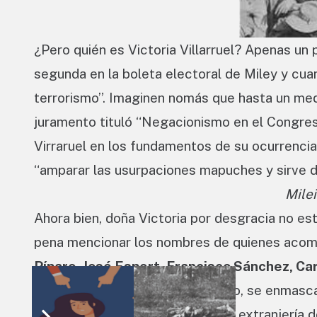
¿Pero quién es Victoria Villarruel? Apenas un 
segunda en la boleta electoral de Miley y cuan
terrorismo”. Imaginen nomás que hasta un medi
juramento tituló “Negacionismo en el Congreso
Virraruel en los fundamentos de su ocurrencia
“amparar las usurpaciones mapuches y sirve d
Milei
Ahora bien, doña Victoria por desgracia no est
pena mencionar los nombres de quienes acom
Píparo, José Espert, Francisco Sánchez, Ca
Omoedo.
Atrás de este proyecto, se enmasca
de los obtusos que insisten en la extranjerí