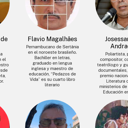
 de
Flavio Magalhães
Josessa
Andra
Pernambucano de Sertânia
en el noroeste brasileño.
la
Poliartista,
Bachiller en letras,
n el
compositor, co
graduado en lengua
estro
teatrólogo y gu
inglesa y maestro de
esde
documentales, 
educación, “Pedazos de
ta,
premio naciona
Vida” es su cuarto libro
r.
Literatura 
literario
ministerios de
Educación e