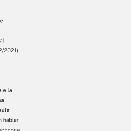
ue
al
2/2021).
le la
na
aula
 hablar
reconoce