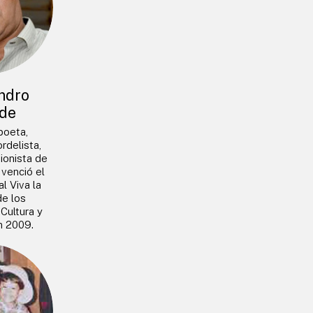
ndro
de
 poeta,
rdelista,
ionista de
venció el
l Viva la
de los
 Cultura y
n 2009.