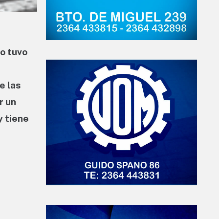
no tuvo
e las
r un
y tiene