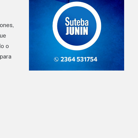
iones,
que
do o
 para