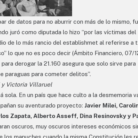
par de datos para no aburrir con más de lo mismo, f
do juró como diputada lo hizo “por las víctimas del
o de lo más rancio del establishmet al referirse a t
” lo que no es poco decir (Ámbito Financiero, 07/1
 para derogar la 21.160 asegura que solo sirve para
e paraguas para cometer delitos”.
 y Victoria Villaruel
á sola. En un país que hace culto a la desmemoria va
pañan su aventurado proyecto:
Javier Milei, Caroli
rlos Zapata, Alberto Asseff, Dina Resinovsky y P
ran oscuros, muy oscuros intereses económicos sin
a de los mapuches cuando la misma Constitución les 