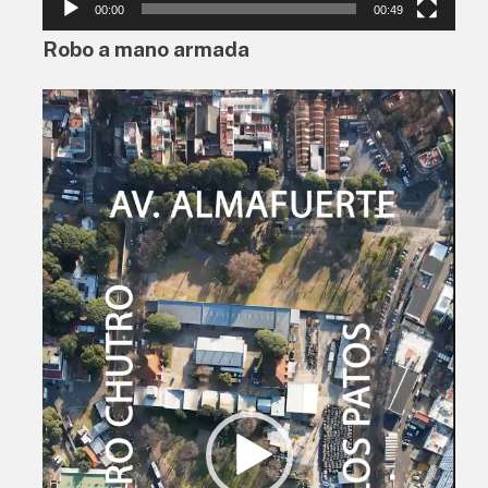
00:00
00:49
Robo a mano armada
Reproductor
de
vídeo