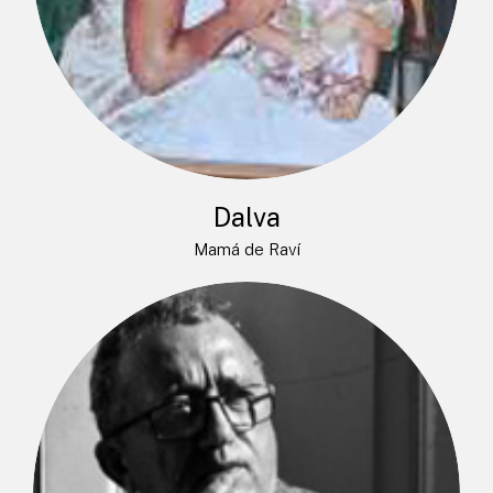
Dalva
Mamá de Raví