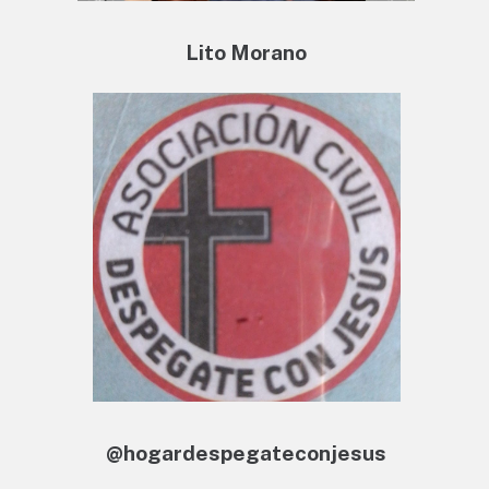
Lito Morano
@hogardespegateconjesus