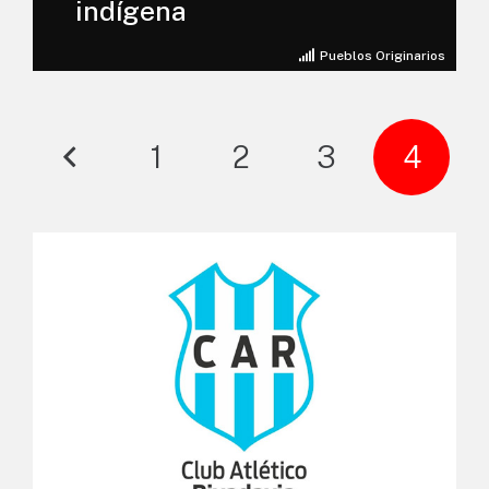
indígena
Pueblos Originarios
1
2
3
4