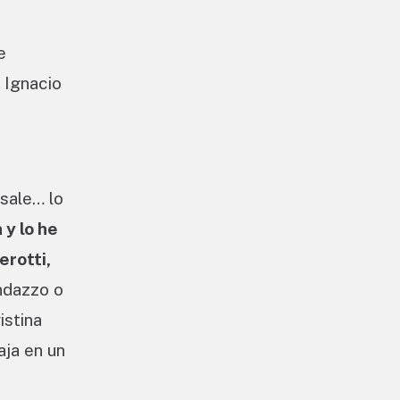
e
 Ignacio
 sale… lo
y lo he
erotti,
andazzo o
istina
aja en un