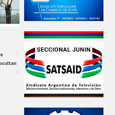
os
ocultan