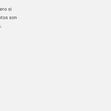
ero si
ntos son
.