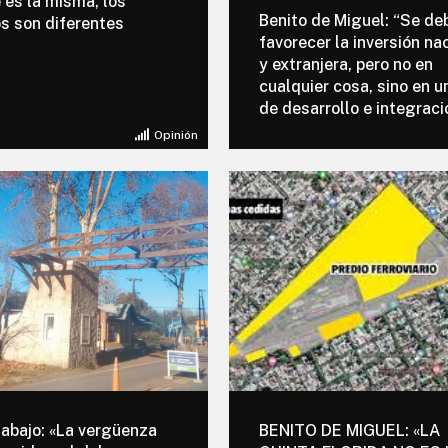
 es la misma, los
Benito de Miguel: “Se de
s son diferentes
favorecer la inversión na
y extranjera, pero no en
cualquier cosa, sino en u
de desarrollo e integraci
Opinión
abajo: «La vergüenza
BENITO DE MIGUEL: «LA