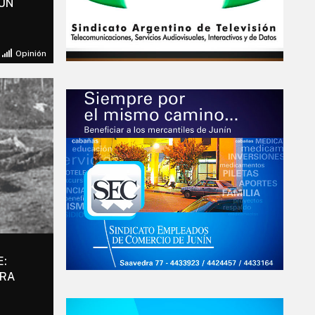
 UN
Opinión
:
ARA