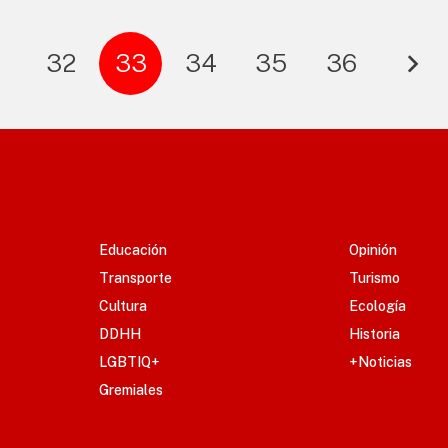
1
32
33
34
35
36
Educación
Opinión
Transporte
Turismo
Cultura
Ecología
DDHH
Historia
LGBTIQ+
+Noticias
Gremiales