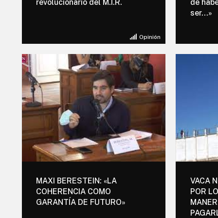
revolucionario del M.I.R.
de habe
ser…»
Opinión
MAXI BERESTEIN: «LA
VACA N
COHERENCIA COMO
POR L
GARANTÍA DE FUTURO»
MANERA
PAGARL