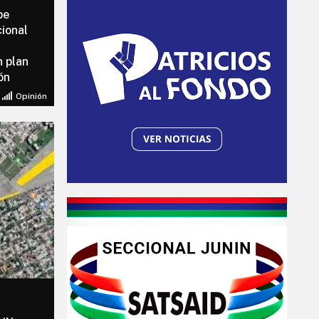
be
cional
n plan
ón
Opinión