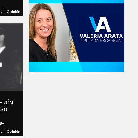
Opinión
PERÓN
ESO
a-
Opinión